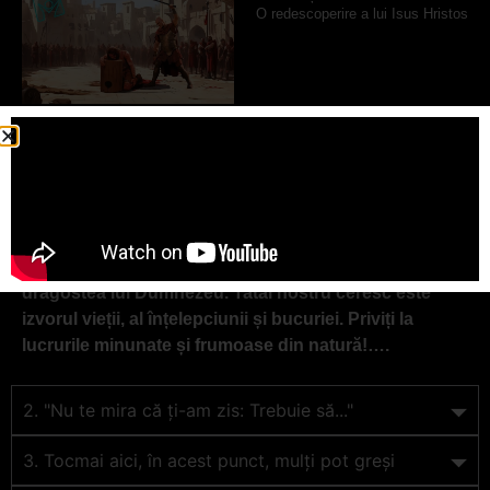
O redescoperire a lui Isus Hristos
VREAU ȘI EU O RELAȚIE CU ISUS HRISTOS!
1. Acesta este caracterul lui Dumnezeu
Natura și revelația mărturisesc deopotrivă despre
dragostea lui Dumnezeu. Tatăl nostru ceresc este
izvorul vieții, al înțelepciunii și bucuriei. Priviți la
lucrurile minunate și frumoase din natură!….
2. "Nu te mira că ți-am zis: Trebuie să..."
3. Tocmai aici, în acest punct, mulți pot greși