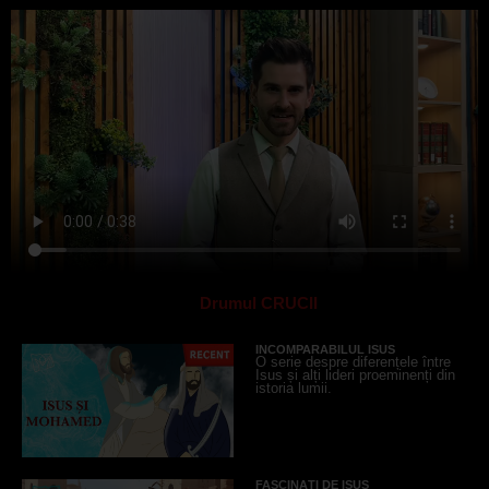
Drumul CRUCII
INCOMPARABILUL ISUS
O serie despre diferențele între
Isus și alți lideri proeminenți din
istoria lumii.
FASCINAȚI DE ISUS